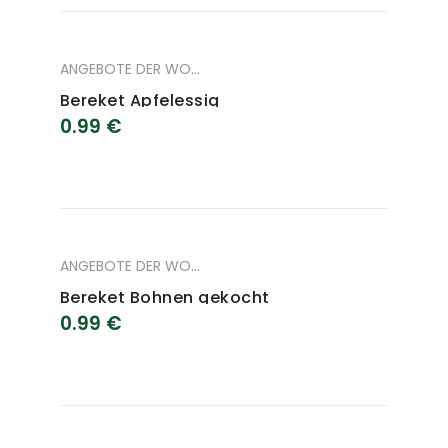
ANGEBOTE DER WOCHE
,
ANGEBOTE DES MONAT
,
LEBENSM
Bereket Apfelessig
0.99
€
ANGEBOTE DER WOCHE
,
ANGEBOTE DES MONAT
,
LEBENSM
Bereket Bohnen gekocht
0.99
€