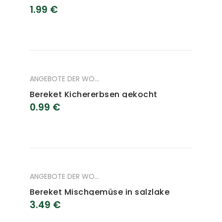
1.99
€
ANGEBOTE DER WOCHE
,
ANGEBOTE DES MONAT
,
LEBENSM
Bereket Kichererbsen gekocht
0.99
€
ANGEBOTE DER WOCHE
,
ANGEBOTE DES MONAT
,
LEBENSM
Bereket Mischgemüse in salzlake
3.49
€
4000 g