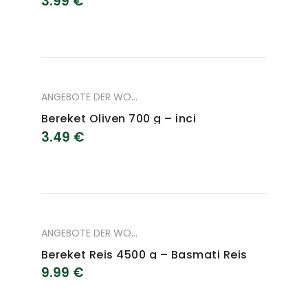
3.99
€
ANGEBOTE DER WOCHE
,
ANGEBOTE DES MONAT
,
LEBENSM
Bereket Oliven 700 g – inci
3.49
€
ANGEBOTE DER WOCHE
,
ANGEBOTE DES MONAT
,
LEBENSM
Bereket Reis 4500 g – Basmati Reis
9.99
€