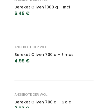
Bereket Oliven 1300 g – Inci
6.49
€
ANGEBOTE DER WOCHE
,
ANGEBOTE DES MONAT
,
LEBENSM
Bereket Oliven 700 g – Elmas
4.99
€
ANGEBOTE DER WOCHE
,
ANGEBOTE DES MONAT
,
LEBENSM
Bereket Oliven 700 g – Gold