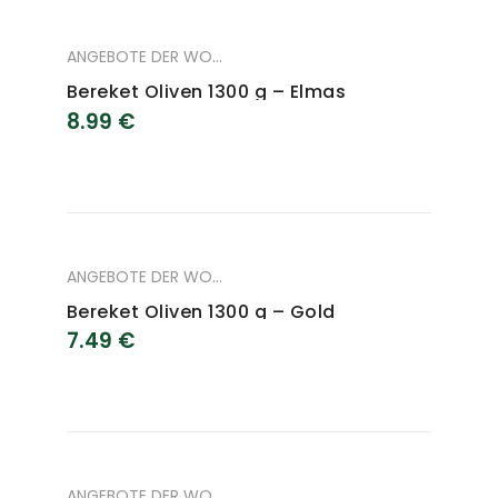
ANGEBOTE DER WOCHE
,
ANGEBOTE DES MONAT
,
LEBENSM
Bereket Oliven 1300 g – Elmas
8.99
€
ANGEBOTE DER WOCHE
,
ANGEBOTE DES MONAT
,
LEBENSM
Bereket Oliven 1300 g – Gold
7.49
€
ANGEBOTE DER WOCHE
,
ANGEBOTE DES MONAT
,
LEBENSM