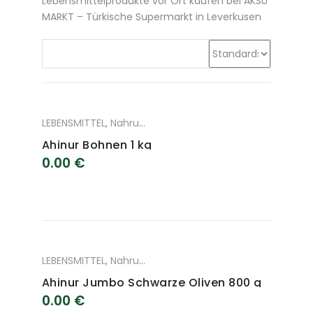
Lebensmittelprodukte vor Ort kaufen bei AKSU
MARKT – Türkische Supermarkt in Leverkusen
LEBENSMITTEL
,
Nahrungsmittel
Ahinur Bohnen 1 kg
0.00
€
LEBENSMITTEL
,
Nahrungsmittel
Ahinur Jumbo Schwarze Oliven 800 g
0.00
€