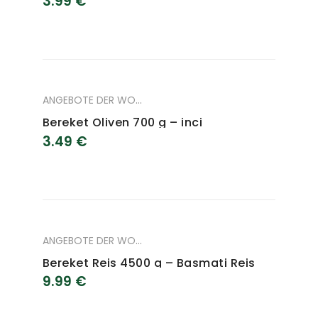
3.99
€
ANGEBOTE DER WOCHE
,
ANGEBOTE DES MONAT
,
LEBENSM
Bereket Oliven 700 g – inci
3.49
€
ANGEBOTE DER WOCHE
,
ANGEBOTE DES MONAT
,
LEBENSM
Bereket Reis 4500 g – Basmati Reis
9.99
€