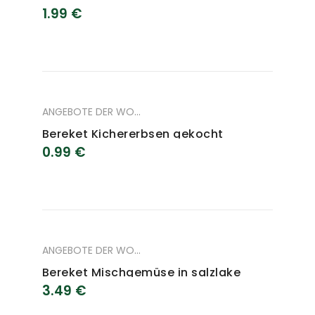
1.99
€
ANGEBOTE DER WOCHE
,
ANGEBOTE DES MONAT
,
LEBENSM
Bereket Kichererbsen gekocht
0.99
€
ANGEBOTE DER WOCHE
,
ANGEBOTE DES MONAT
,
LEBENSM
Bereket Mischgemüse in salzlake
3.49
€
4000 g