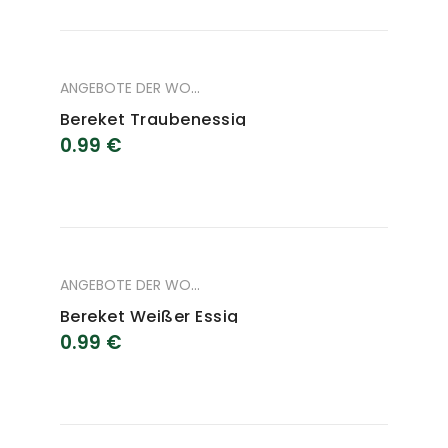
ANGEBOTE DER WOCHE
,
ANGEBOTE DES MONAT
,
LEBENSM
Bereket Traubenessig
0.99
€
ANGEBOTE DER WOCHE
,
ANGEBOTE DES MONAT
,
LEBENSM
Bereket Weißer Essig
0.99
€