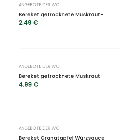
ANGEBOTE DER WOCHE
,
ANGEBOTE DES MONAT
,
LEBENSM
Bereket getrocknete Muskraut-
2.49
€
Blätter 200 g
ANGEBOTE DER WOCHE
,
ANGEBOTE DES MONAT
,
LEBENSM
Bereket getrocknete Muskraut-
4.99
€
Blätter 400 g
ANGEBOTE DER WOCHE
,
ANGEBOTE DES MONAT
,
LEBENSM
Bereket Granatapfel Würzsauce