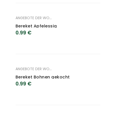
ANGEBOTE DER WOCHE
,
ANGEBOTE DES MONAT
,
LEBENSM
Bereket Apfelessig
0.99
€
ANGEBOTE DER WOCHE
,
ANGEBOTE DES MONAT
,
LEBENSM
Bereket Bohnen gekocht
0.99
€