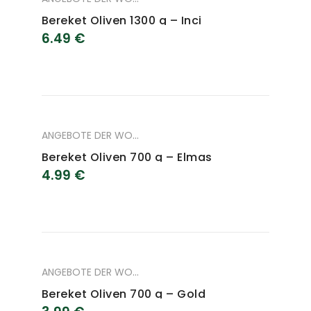
Bereket Oliven 1300 g – Inci
6.49
€
ANGEBOTE DER WOCHE
,
ANGEBOTE DES MONAT
,
LEBENSM
Bereket Oliven 700 g – Elmas
4.99
€
ANGEBOTE DER WOCHE
,
ANGEBOTE DES MONAT
,
LEBENSM
Bereket Oliven 700 g – Gold