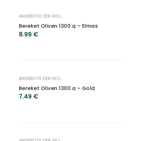
ANGEBOTE DER WOCHE
,
ANGEBOTE DES MONAT
,
LEBENSM
Bereket Oliven 1300 g – Elmas
8.99
€
ANGEBOTE DER WOCHE
,
ANGEBOTE DES MONAT
,
LEBENSM
Bereket Oliven 1300 g – Gold
7.49
€
ANGEBOTE DER WOCHE
,
ANGEBOTE DES MONAT
,
LEBENSM