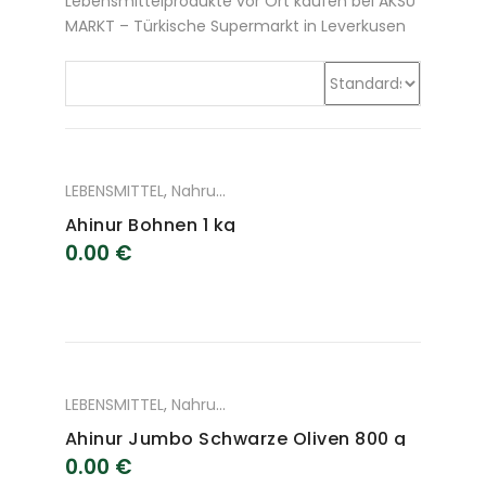
Lebensmittelprodukte vor Ort kaufen bei AKSU
MARKT – Türkische Supermarkt in Leverkusen
LEBENSMITTEL
,
Nahrungsmittel
Ahinur Bohnen 1 kg
0.00
€
LEBENSMITTEL
,
Nahrungsmittel
Ahinur Jumbo Schwarze Oliven 800 g
0.00
€