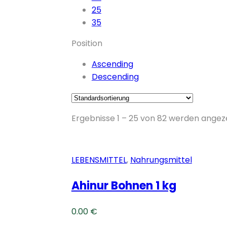
content
25
35
Position
Ascending
Descending
Ergebnisse 1 – 25 von 82 werden angez
LEBENSMITTEL
,
Nahrungsmittel
Ahinur Bohnen 1 kg
0.00
€