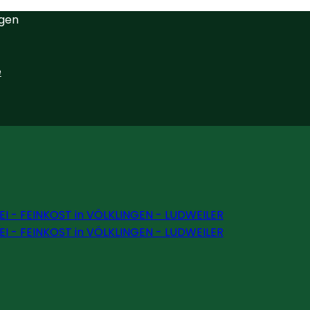
ngen
e