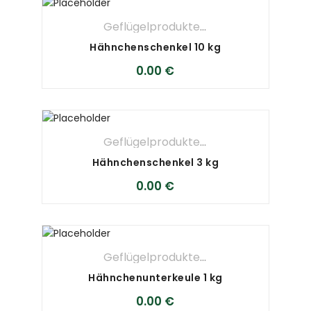
Geflügelprodukte
,
METZGEREI
Hähnchenschenkel 10 kg
0.00
€
Geflügelprodukte
,
METZGEREI
Hähnchenschenkel 3 kg
0.00
€
Geflügelprodukte
,
METZGEREI
Hähnchenunterkeule 1 kg
0.00
€