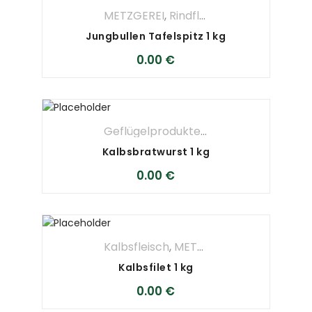
METZGEREI
,
Rindfleisch
Jungbullen Tafelspitz 1 kg
0.00
€
Geflügelprodukte
,
METZGEREI
,
Wurst 
Kalbsbratwurst 1 kg
0.00
€
Kalbsfleisch
,
METZGEREI
Kalbsfilet 1 kg
0.00
€