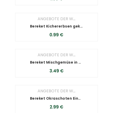
ANGEBOTE DER WOCHE
,
ANGEBOTE D
Bereket Kichererbsen gekocht
0.99
€
ANGEBOTE DER WOCHE
,
ANGEBOTE D
Bereket Mischgemüse in salzlake 4000 g
3.49
€
ANGEBOTE DER WOCHE
,
ANGEBOTE D
Bereket Okraschoten Eingelegt 530 g – Cicek
2.99
€