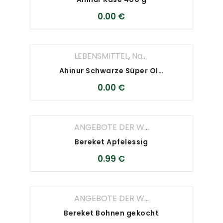
0.00
€
LEBENSMITTEL
,
Nahrungsmittel
Ahinur Schwarze Süper Oliven 800 g
0.00
€
ANGEBOTE DER WOCHE
,
ANGEBOTE D
Bereket Apfelessig
0.99
€
ANGEBOTE DER WOCHE
,
ANGEBOTE D
Bereket Bohnen gekocht