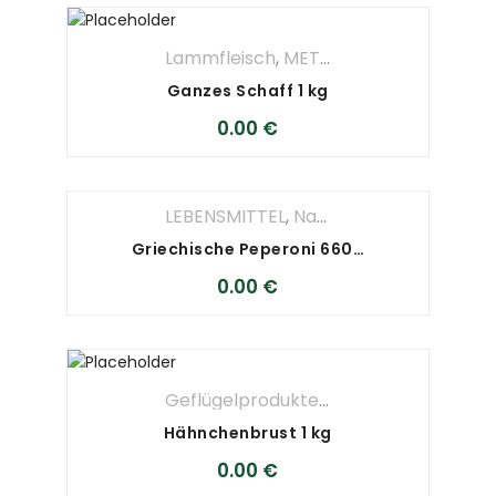
Lammfleisch
,
METZGEREI
Ganzes Schaff 1 kg
0.00
€
LEBENSMITTEL
,
Nahrungsmittel
Griechische Peperoni 660 ml
0.00
€
Geflügelprodukte
,
METZGEREI
Hähnchenbrust 1 kg
0.00
€