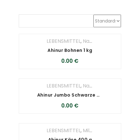
Skip to content
LEBENSMITTEL
,
Nahrungsmittel
Ahinur Bohnen 1 kg
0.00
€
LEBENSMITTEL
,
Nahrungsmittel
Ahinur Jumbo Schwarze Oliven 800 g
0.00
€
LEBENSMITTEL
,
Milchprodukte
Ahinur Käse 400 g