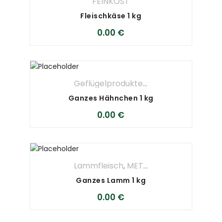
FEINKOST
Fleischkäse 1 kg
0.00
€
Geflügelprodukte
,
METZGEREI
Ganzes Hähnchen 1 kg
0.00
€
Lammfleisch
,
METZGEREI
Ganzes Lamm 1 kg
0.00
€