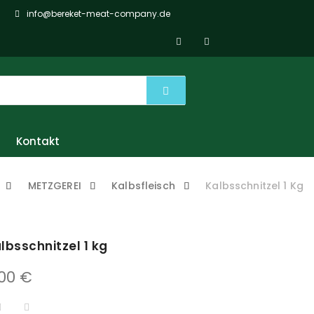
info@bereket-meat-company.de
Kontakt
METZGEREI
Kalbsfleisch
Kalbsschnitzel 1 Kg
lbsschnitzel 1 kg
.00
€
LBSSCHNITZEL 1 KG MENGE