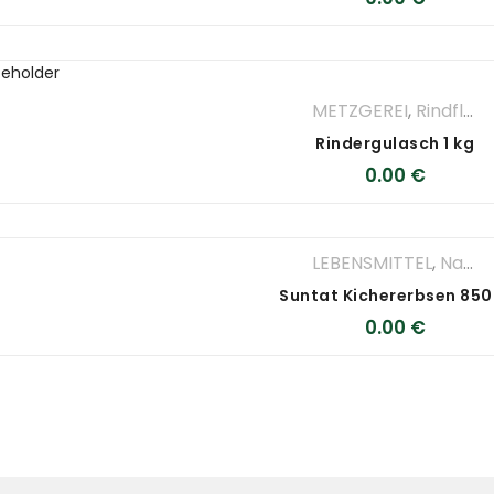
METZGEREI
,
Rindfleisch
Rindergulasch 1 kg
0.00
€
LEBENSMITTEL
,
Nahrungsmittel
0.00
€