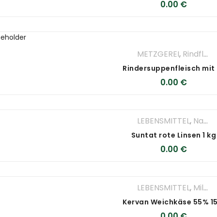
0.00
€
METZGEREI
,
Rindfleisch
Ri
0.00
€
LEBENSMITTEL
,
Nahrungsmittel
Suntat rote Linsen 1 kg
0.00
€
LEBENSMITTEL
,
Milchprodukte
0.00
€