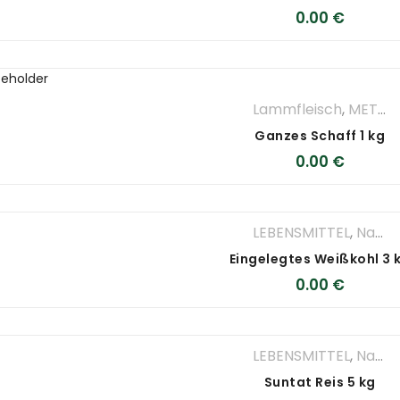
0.00
€
Lammfleisch
,
METZGEREI
Ganzes Schaff 1 kg
0.00
€
LEBENSMITTEL
,
Nahrungsmittel
Eingelegtes Weißkohl 3 
0.00
€
LEBENSMITTEL
,
Nahrungsmittel
Suntat Reis 5 kg