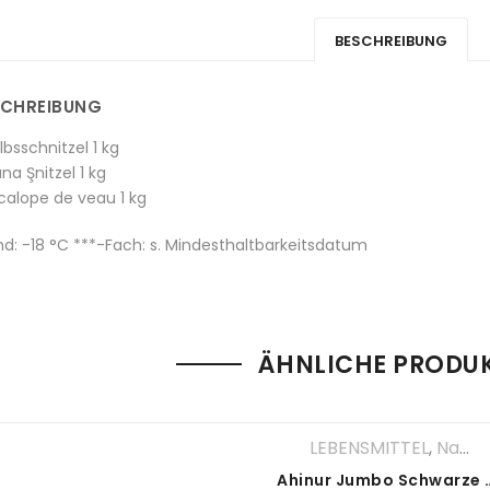
BESCHREIBUNG
SCHREIBUNG
lbsschnitzel 1 kg
na Şnitzel 1 kg
calope de veau 1 kg
d: -18 °C ***-Fach: s. Mindesthaltbarkeitsdatum
ÄHNLICHE PRODU
LEBENSMITTEL
,
Nahrungsmittel
Ahinur Jumbo Sc