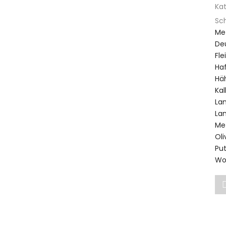
Ka
Sc
Me
De
Fle
Haf
Hä
Kal
L
La
Me
Ol
Pu
Wo