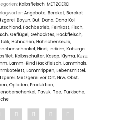
tegorien:
Kalbsfleisch
,
METZGEREI
hlagwörter:
Angebote
,
Bereket
,
Bereket
tzgerei
,
Boyun
,
But
,
Dana
,
Dana Kol
,
utschland
,
Fachbetrieb
,
Feinkost
,
Fisch
,
isch
,
Geflügel
,
Gehacktes
,
Hackfleisch
,
talik
,
Hähnchen
,
Hähnchenkeule
,
hnchenschenkel
,
Hindi
,
indirim
,
Kaburga
,
bsfilet
,
Kalbsschulter
,
Kasap
,
Kiyma
,
Kuzu
,
amm
,
Lamm-Rind Hackfleisch
,
Lammhals
,
mmkotelett
,
Lammrippen
,
Lebensmittel
,
tzgerei
,
Metzgerei vor Ort
,
Nrw
,
Obst
,
iven
,
Opladen
,
Produktion
,
tenoberschenkel
,
Tavuk
,
Tee
,
Türkische
,
che
Share
Post
Share
Pin
Share
"Kalbsschnitzel
status
"Kalbsschnitzel
"Kalbsschnitzel
"Kalbsschnitzel
1
"Kalbsschnitzel
1
1
1