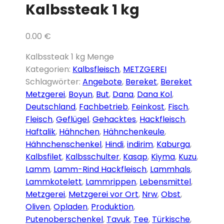
Kalbssteak 1 kg
0.00
€
Kalbssteak 1 kg Menge
Kategorien:
Kalbsfleisch
,
METZGEREI
Schlagwörter:
Angebote
,
Bereket
,
Bereket
Metzgerei
,
Boyun
,
But
,
Dana
,
Dana Kol
,
Deutschland
,
Fachbetrieb
,
Feinkost
,
Fisch
,
Fleisch
,
Geflügel
,
Gehacktes
,
Hackfleisch
,
Haftalik
,
Hähnchen
,
Hähnchenkeule
,
Hähnchenschenkel
,
Hindi
,
indirim
,
Kaburga
,
Kalbsfilet
,
Kalbsschulter
,
Kasap
,
Kiyma
,
Kuzu
,
Lamm
,
Lamm-Rind Hackfleisch
,
Lammhals
,
Lammkotelett
,
Lammrippen
,
Lebensmittel
,
Metzgerei
,
Metzgerei vor Ort
,
Nrw
,
Obst
,
Oliven
,
Opladen
,
Produktion
,
Putenoberschenkel
,
Tavuk
,
Tee
,
Türkische
,