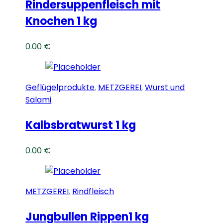
Rindersuppenfleisch mit
Knochen 1 kg
0.00
€
Geflügelprodukte
,
METZGEREI
,
Wurst und
Salami
Kalbsbratwurst 1 kg
0.00
€
METZGEREI
,
Rindfleisch
Jungbullen Rippen1 kg