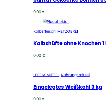
0.00
€
Kalbsfleisch
,
METZGEREI
Kalbshüfte ohne Knochen 1
0.00
€
LEBENSMITTEL
,
Nahrungsmittel
Eingelegtes Weißkohl 3 kg
0.00
€