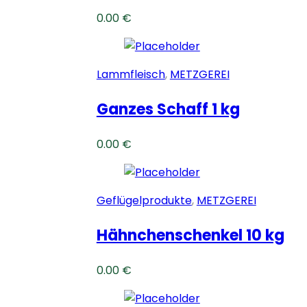
0.00
€
Lammfleisch
,
METZGEREI
Ganzes Schaff 1 kg
0.00
€
Geflügelprodukte
,
METZGEREI
Hähnchenschenkel 10 kg
0.00
€