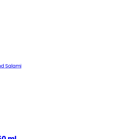
nd Salami
50 ml