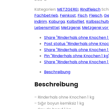
Rinderhals
Kategorien:
METZGEREI
,
Rindfleisch
Sch
ohne
Fachbetrieb
,
Feinkost
,
Fisch
,
Fleisch
,
Ge
Knochen
indirim
,
Kaburga
,
Kalbsfilet
,
Kalbsschult
1
Lebensmittel
,
Metzgerei
,
Metzgerei vor
kg
Share "Rinderhals ohne Knochen 1
Menge
Post status "Rinderhals ohne Knoc
Share "Rinderhals ohne Knochen 1 
Pin "Rinderhals ohne Knochen 1 kg"
Share "Rinderhals ohne Knochen 1 
Beschreibung
Beschreibung
– Rinderhals ohne Knochen 1 kg
– Sığır boyun kemiksiz 1 kg