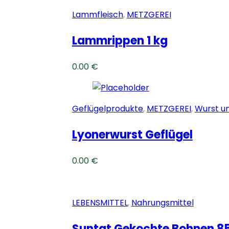
Lammfleisch
,
METZGEREI
Lammrippen 1 kg
0.00
€
Geflügelprodukte
,
METZGEREI
,
Wurst u
Lyonerwurst Geflügel
0.00
€
LEBENSMITTEL
,
Nahrungsmittel
Suntat Gekochte Bohnen 8