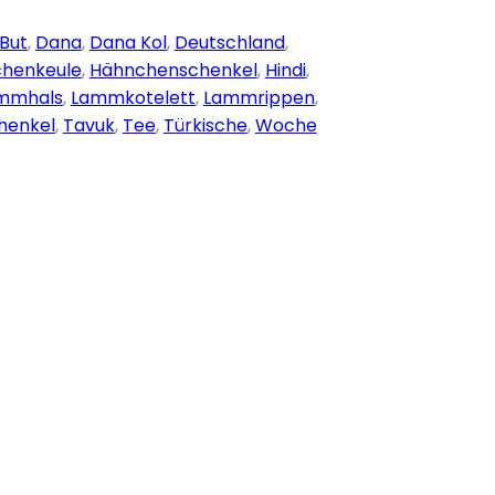
But
,
Dana
,
Dana Kol
,
Deutschland
,
henkeule
,
Hähnchenschenkel
,
Hindi
,
mmhals
,
Lammkotelett
,
Lammrippen
,
henkel
,
Tavuk
,
Tee
,
Türkische
,
Woche