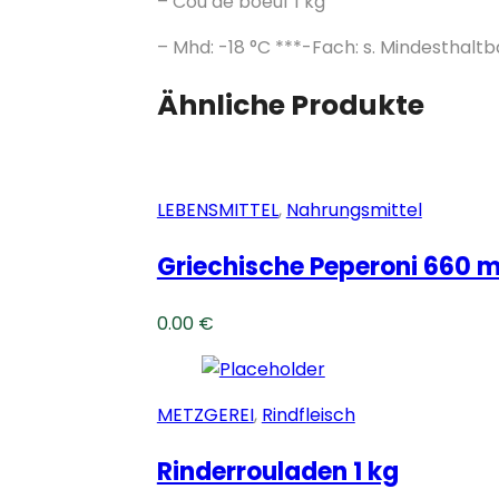
– Cou de boeuf 1 kg
– Mhd: -18 °C ***-Fach: s. Mindesthalt
Ähnliche Produkte
LEBENSMITTEL
,
Nahrungsmittel
Griechische Peperoni 660 m
0.00
€
METZGEREI
,
Rindfleisch
Rinderrouladen 1 kg