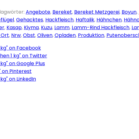
lagwörter:
Angebote
,
Bereket
,
Bereket Metzgerei
,
Boyun
,
flügel
,
Gehacktes
,
Hackfleisch
,
Haftalik
,
Hähnchen
,
Hähnc
er
,
Kasap
,
Kiyma
,
Kuzu
,
Lamm
,
Lamm-Rind Hackfleisch
,
La
 Ort
,
Nrw
,
Obst
,
Oliven
,
Opladen
,
Produktion
,
Putenobersc
 kg" on Facebook
hen 1 kg" on Twitter
kg" on Google Plus
 on Pinterest
kg" on LinkedIn