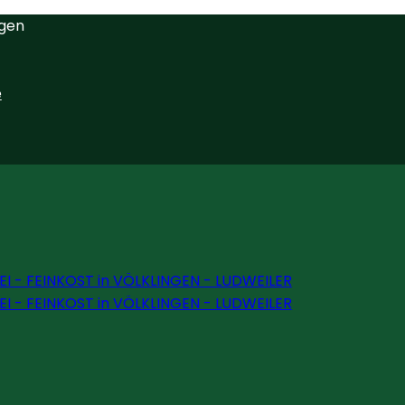
ngen
e