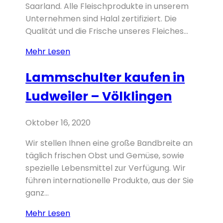
Saarland. Alle Fleischprodukte in unserem
Unternehmen sind Halal zertifiziert. Die
Qualität und die Frische unseres Fleiches...
LAMM
Mehr Lesen
Ganz
Lammschulter kaufen in
/
Halb
Ludweiler – Völklingen
kaufen
in
Oktober 16, 2020
Ludweiler
–
Wir stellen Ihnen eine große Bandbreite an
Völklingen
täglich frischen Obst und Gemüse, sowie
spezielle Lebensmittel zur Verfügung. Wir
führen internationelle Produkte, aus der Sie
ganz...
Lammschulter
Mehr Lesen