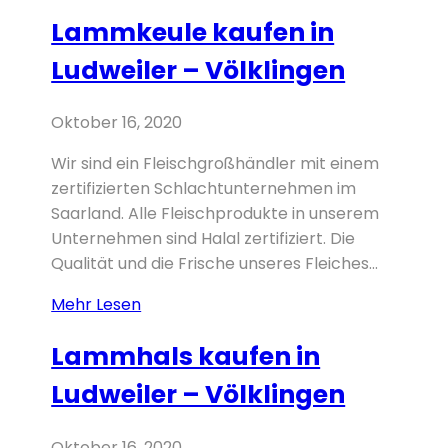
kaufen
Lammkeule kaufen in
in
Ludweiler
Ludweiler – Völklingen
–
Völklingen
Oktober 16, 2020
Wir sind ein Fleischgroßhändler mit einem
zertifizierten Schlachtunternehmen im
Saarland. Alle Fleischprodukte in unserem
Unternehmen sind Halal zertifiziert. Die
Qualität und die Frische unseres Fleiches...
Lammkeule
Mehr Lesen
kaufen
Lammhals kaufen in
in
Ludweiler
Ludweiler – Völklingen
–
Völklingen
Oktober 16, 2020