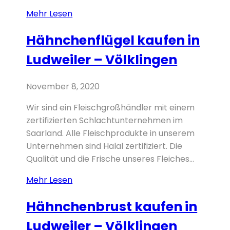
Hähnchenschenkel
Mehr Lesen
kaufen
Hähnchenflügel kaufen in
in
Ludweiler
Ludweiler – Völklingen
–
Völklingen
November 8, 2020
Wir sind ein Fleischgroßhändler mit einem
zertifizierten Schlachtunternehmen im
Saarland. Alle Fleischprodukte in unserem
Unternehmen sind Halal zertifiziert. Die
Qualität und die Frische unseres Fleiches...
Hähnchenflügel
Mehr Lesen
kaufen
Hähnchenbrust kaufen in
in
Ludweiler
Ludweiler – Völklingen