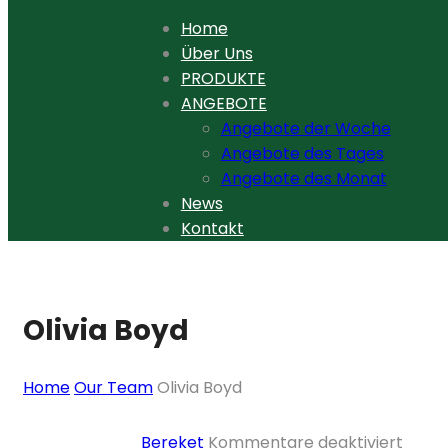
Home
Über Uns
PRODUKTE
ANGEBOTE
Angebote der Woche
Angebote des Tages
Angebote des Monat
News
Kontakt
Olivia Boyd
Home
Our Team
Olivia Boyd
Skip
für
Bereket
Kommentare deaktiviert