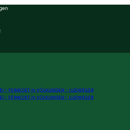
ngen
e