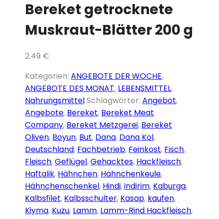
Bereket getrocknete
content
Muskraut-Blätter 200 g
2.49
€
Bereket
Kategorien:
ANGEBOTE DER WOCHE
,
getrocknete
ANGEBOTE DES MONAT
,
LEBENSMITTEL
,
Muskraut-
Nahrungsmittel
Schlagwörter:
Angebot
,
Blätter
Angebote
,
Bereket
,
Bereket Meat
200
Company
,
Bereket Metzgerei
,
Bereket
g
Oliven
,
Boyun
,
But
,
Dana
,
Dana Kol
,
Menge
Deutschland
,
Fachbetrieb
,
Feinkost
,
Fisch
,
Fleisch
,
Geflügel
,
Gehacktes
,
Hackfleisch
,
Haftalik
,
Hähnchen
,
Hähnchenkeule
,
Hähnchenschenkel
,
Hindi
,
indirim
,
Kaburga
,
Kalbsfilet
,
Kalbsschulter
,
Kasap
,
kaufen
,
Kiyma
,
Kuzu
,
Lamm
,
Lamm-Rind Hackfleisch
,