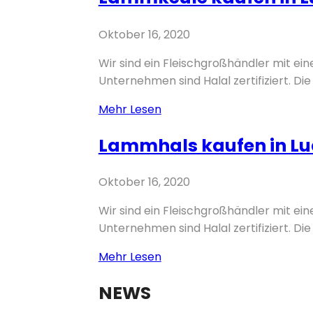
Ludweiler
–
Oktober 16, 2020
Völklingen
Wir sind ein Fleischgroßhändler mit ei
Unternehmen sind Halal zertifiziert. Die 
Lammkeule
Mehr Lesen
kaufen
Lammhals kaufen in Lud
in
Ludweiler
–
Oktober 16, 2020
Völklingen
Wir sind ein Fleischgroßhändler mit ei
Unternehmen sind Halal zertifiziert. Die 
Lammhals
Mehr Lesen
kaufen
NEWS
in
Ludweiler