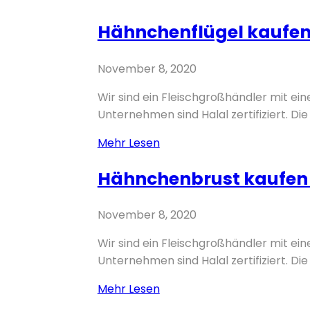
Skip
Hähnchenflügel kaufen 
to
content
November 8, 2020
Wir sind ein Fleischgroßhändler mit ei
Unternehmen sind Halal zertifiziert. Die 
Hähnchenflügel
Mehr Lesen
kaufen
Hähnchenbrust kaufen i
in
Ludweiler
–
November 8, 2020
Völklingen
Wir sind ein Fleischgroßhändler mit ei
Unternehmen sind Halal zertifiziert. Die 
Hähnchenbrust
Mehr Lesen
kaufen