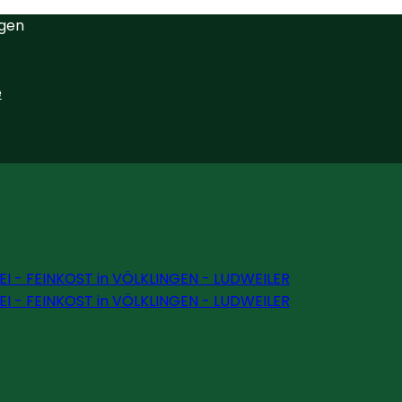
ngen
e