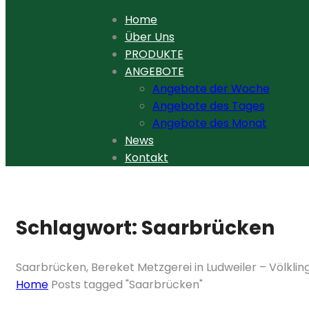
Home
Über Uns
PRODUKTE
ANGEBOTE
Angebote der Woche
Angebote des Tages
Angebote des Monat
News
Kontakt
Schlagwort:
Saarbrücken
Saarbrücken, Bereket Metzgerei in Ludweiler – Völklin
Home
Posts tagged "Saarbrücken"