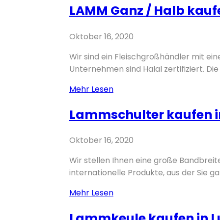
LAMM Ganz / Halb kaufe
in
Ludweiler
–
Oktober 16, 2020
Völklingen
Wir sind ein Fleischgroßhändler mit ei
Unternehmen sind Halal zertifiziert. Die 
LAMM
Mehr Lesen
Ganz
Lammschulter kaufen in
/
Halb
kaufen
Oktober 16, 2020
in
Wir stellen Ihnen eine große Bandbreit
Ludweiler
internationelle Produkte, aus der Sie gan
–
Völklingen
Lammschulter
Mehr Lesen
kaufen
Lammkeule kaufen in Lu
in