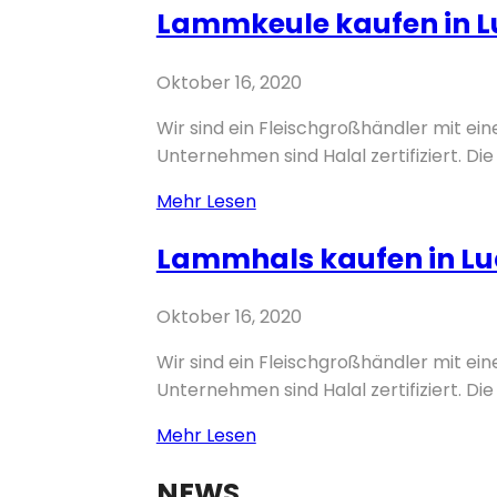
Skip
Lammkeule kaufen in Lu
to
content
Oktober 16, 2020
Wir sind ein Fleischgroßhändler mit ei
Unternehmen sind Halal zertifiziert. Die 
Lammkeule
Mehr Lesen
kaufen
Lammhals kaufen in Lud
in
Ludweiler
–
Oktober 16, 2020
Völklingen
Wir sind ein Fleischgroßhändler mit ei
Unternehmen sind Halal zertifiziert. Die 
Lammhals
Mehr Lesen
kaufen
NEWS
in