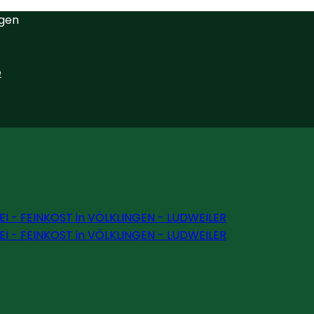
ngen
e