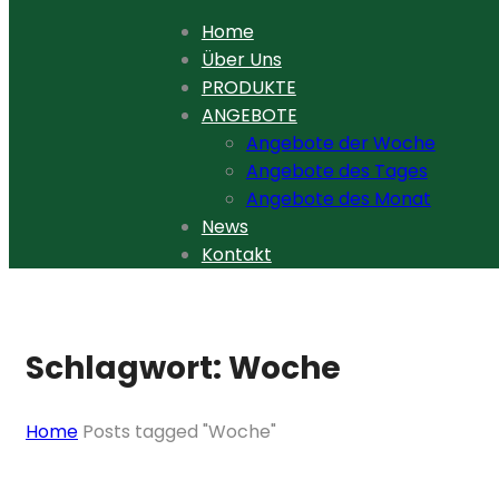
Home
Über Uns
PRODUKTE
ANGEBOTE
Angebote der Woche
Angebote des Tages
Angebote des Monat
News
Kontakt
Schlagwort:
Woche
Home
Posts tagged "Woche"