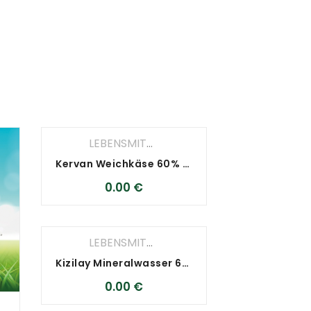
LEBENSMITTEL
,
Milchprodukte
Kervan Weichkäse 60% 1500g
0.00
€
LEBENSMITTEL
,
Nahrungsmittel
Kizilay Mineralwasser 6×250 ml
0.00
€
lchprodukte