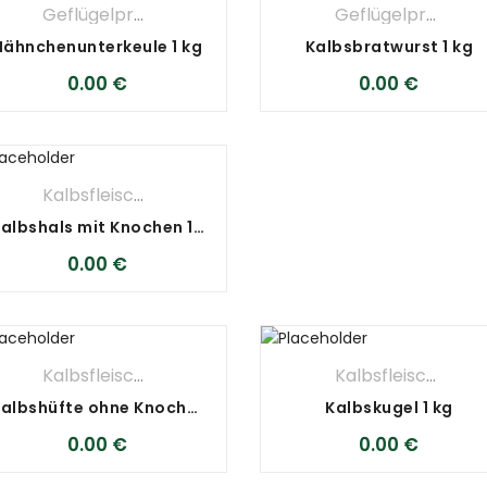
Geflügelprodukte
,
METZGEREI
Geflügelprodukte
Hähnchenunterkeule 1 kg
Kalbsbratwurst 1 kg
0.00
€
0.00
€
Kalbsfleisch
,
METZGEREI
Kalbshals mit Knochen 1 kg
0.00
€
Kalbsfleisch
,
METZGEREI
Kalbsfleisch
,
METZ
Kalbshüfte ohne Knochen 1 kg
Kalbskugel 1 kg
0.00
€
0.00
€