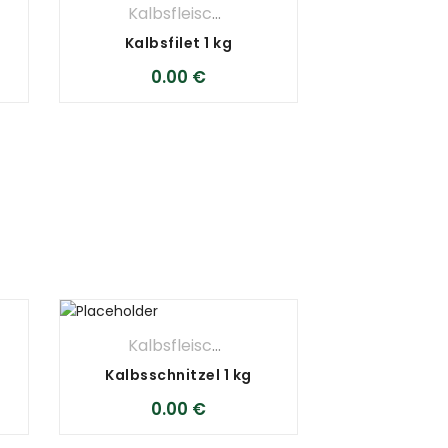
,
METZGEREI
,
Wurst Und Salami
Kalbsfleisch
,
METZGEREI
Kalbsfilet 1 kg
0.00
€
GEREI
Kalbsfleisch
,
METZGEREI
Kalbsschnitzel 1 kg
0.00
€