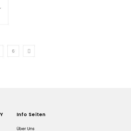
55% 1500g
6
Y
Info Seiten
G
Über Uns