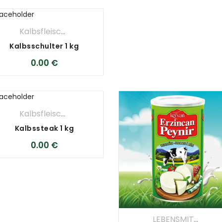
Kalbsfleisch
,
METZGEREI
Kalbsschulter 1 kg
0.00
€
Kalbsfleisch
,
METZGEREI
Kalbssteak 1 kg
0.00
€
LEBENSMITTEL
,
Mi