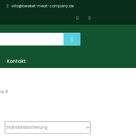
info@bereket-meat-company.de
Kontakt
te 3