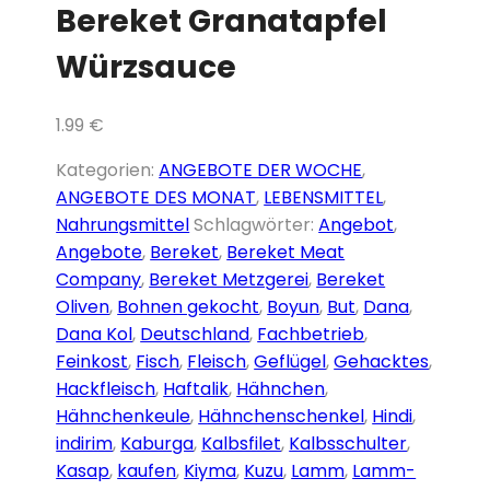
Bereket Granatapfel
content
Würzsauce
1.99
€
Bereket
Kategorien:
ANGEBOTE DER WOCHE
,
Granatapfel
ANGEBOTE DES MONAT
,
LEBENSMITTEL
,
Würzsauce
Nahrungsmittel
Schlagwörter:
Angebot
,
Menge
Angebote
,
Bereket
,
Bereket Meat
Company
,
Bereket Metzgerei
,
Bereket
Oliven
,
Bohnen gekocht
,
Boyun
,
But
,
Dana
,
Dana Kol
,
Deutschland
,
Fachbetrieb
,
Feinkost
,
Fisch
,
Fleisch
,
Geflügel
,
Gehacktes
,
Hackfleisch
,
Haftalik
,
Hähnchen
,
Hähnchenkeule
,
Hähnchenschenkel
,
Hindi
,
indirim
,
Kaburga
,
Kalbsfilet
,
Kalbsschulter
,
Kasap
,
kaufen
,
Kiyma
,
Kuzu
,
Lamm
,
Lamm-